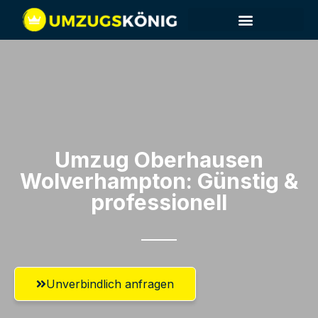
Umzug Oberhausen​
Wolverhampton: Günstig &
professionell​
Unverbindlich anfragen