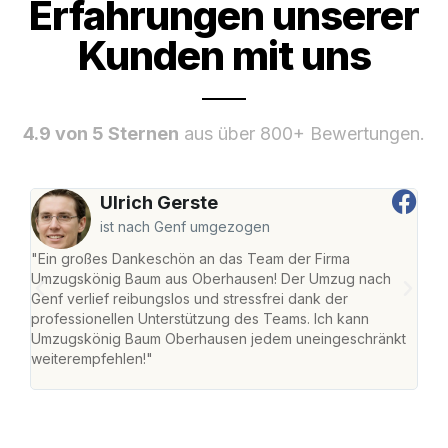
Erfahrungen unserer
Kunden mit uns
4.9 von 5 Sternen
aus über 800+ Bewertungen.
Ulrich Gerste
ist nach Genf umgezogen
"Ein großes Dankeschön an das Team der Firma
"Di
Umzugskönig Baum aus Oberhausen! Der Umzug nach
war
Genf verlief reibungslos und stressfrei dank der
Das 
professionellen Unterstützung des Teams. Ich kann
habe
Umzugskönig Baum Oberhausen jedem uneingeschränkt
an m
weiterempfehlen!"
groß