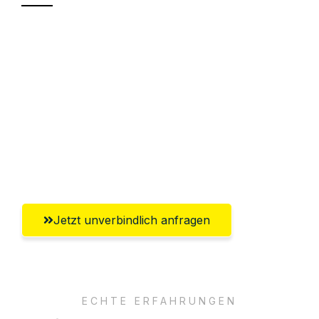
Sparen Sie bis zu 100€ bei Anfrage
Abwicklung innerhalb von 24 Stunden
Versichert bis zu 7.500€
Ggf. komplette Zollabwicklung inklusive
Umfassender Kundensupport aus
Oberhausen
Jetzt unverbindlich anfragen
ECHTE ERFAHRUNGEN