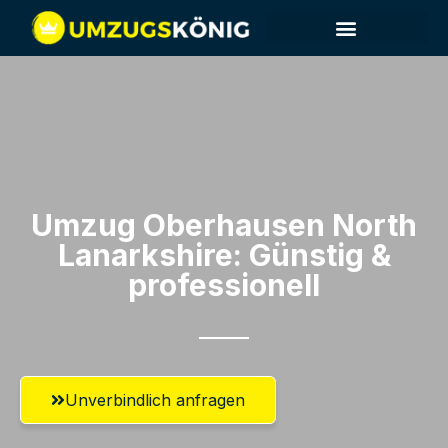
Umzug Oberhausen​ North
Lanarkshire: Günstig &
professionell​
Unverbindlich anfragen