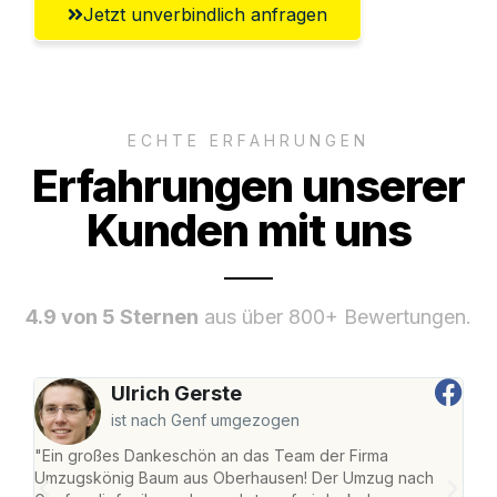
Jetzt unverbindlich anfragen
ECHTE ERFAHRUNGEN
Erfahrungen unserer
Kunden mit uns
4.9 von 5 Sternen
aus über 800+ Bewertungen.
Ulrich Gerste
ist nach Genf umgezogen
"Ein großes Dankeschön an das Team der Firma
"Di
Umzugskönig Baum aus Oberhausen! Der Umzug nach
war