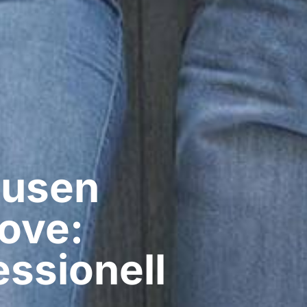
usen​
ove:
ssionell​