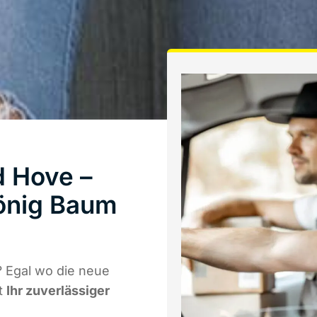
d Hove –
önig Baum
 Egal wo die neue
t
Ihr zuverlässiger