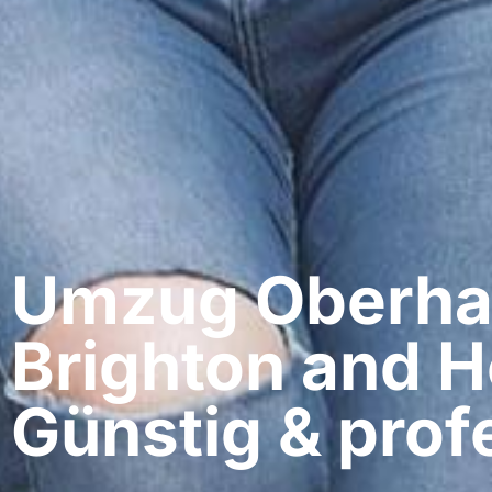
Umzug Oberha
Brighton and H
Günstig & profe