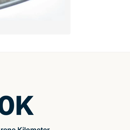
0
K
rene Kilometer