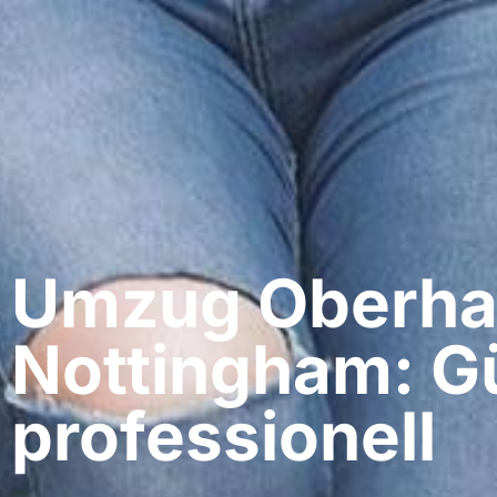
Umzug Oberha
Nottingham: G
professionell​