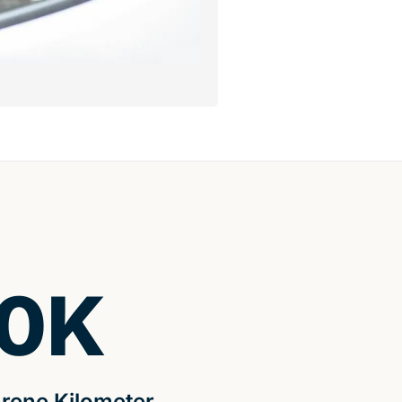
0
K
rene Kilometer