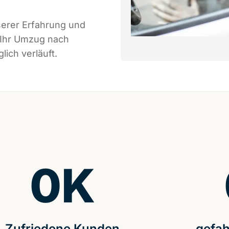
serer Erfahrung und
 Ihr Umzug nach
ich verläuft.
0
K
Zufriedene Kunden
gefah