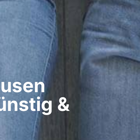
usen​
ünstig &