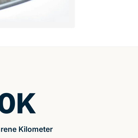
0
K
rene Kilometer