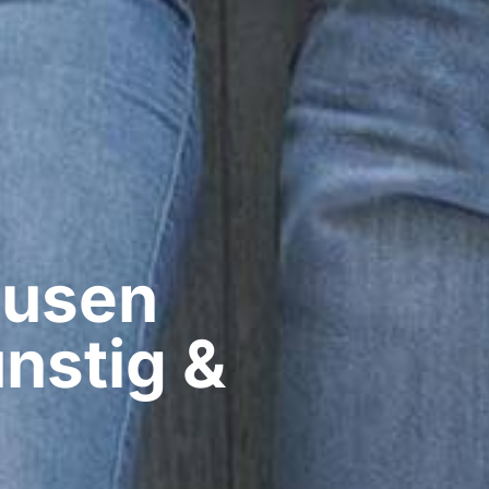
usen​
nstig &