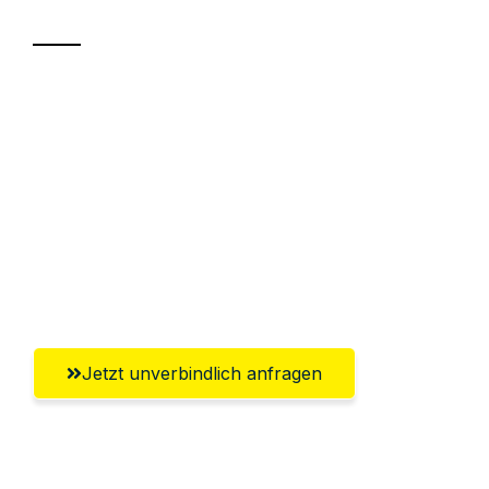
Sparen Sie bis zu 100€ bei Anfrage
Abwicklung innerhalb von 24 Stunden
Versichert bis zu 7.500€
Ggf. komplette Zollabwicklung inklusive
Umfassender Kundensupport aus
Oberhausen
Jetzt unverbindlich anfragen