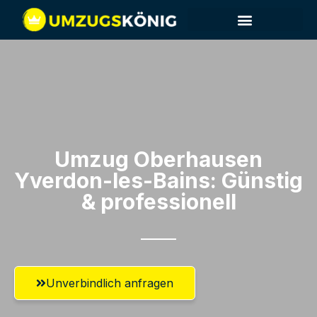
Umzug Oberhausen​
Yverdon-les-Bains: Günstig
& professionell​
Unverbindlich anfragen