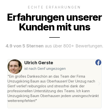
ECHTE ERFAHRUNGEN
Erfahrungen unserer
Kunden mit uns
4.9 von 5 Sternen
aus über 800+ Bewertungen.
Ulrich Gerste
ist nach Genf umgezogen
"Ein großes Dankeschön an das Team der Firma
"Di
Umzugskönig Baum aus Oberhausen! Der Umzug nach
war
Genf verlief reibungslos und stressfrei dank der
Das 
professionellen Unterstützung des Teams. Ich kann
habe
Umzugskönig Baum Oberhausen jedem uneingeschränkt
an m
weiterempfehlen!"
groß