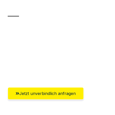
Transport
Sparen Sie bis zu 100€ bei Anfrage
Abwicklung innerhalb von 24 Stunden
Versichert bis zu 7.500€
Ggf. komplette Zollabwicklung inklusive
Umfassender Kundensupport aus
Oberhausen
Jetzt unverbindlich anfragen