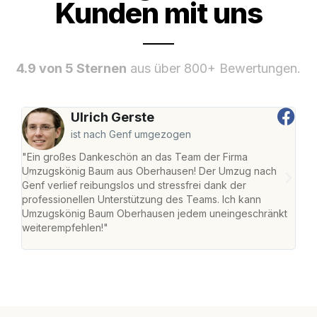
Kunden mit uns
4.9 von 5 Sternen
aus über 800+ Bewertungen.
Ulrich Gerste
ist nach Genf umgezogen
"Ein großes Dankeschön an das Team der Firma
"Di
Umzugskönig Baum aus Oberhausen! Der Umzug nach
war
Genf verlief reibungslos und stressfrei dank der
Das 
professionellen Unterstützung des Teams. Ich kann
habe
Umzugskönig Baum Oberhausen jedem uneingeschränkt
an m
weiterempfehlen!"
groß