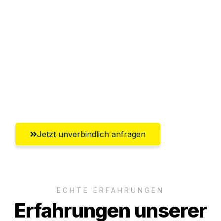
Sparen Sie bis zu 100€ bei Anfrage
Abwicklung innerhalb von 24 Stunden
Versichert bis zu 7.500€
Ggf. komplette Zollabwicklung inklusive
Umfassender Kundensupport aus
Oberhausen
Jetzt unverbindlich anfragen
ECHTE ERFAHRUNGEN
Erfahrungen unserer