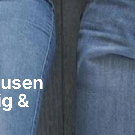
usen​
ig &