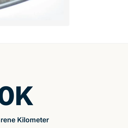
0
K
rene Kilometer