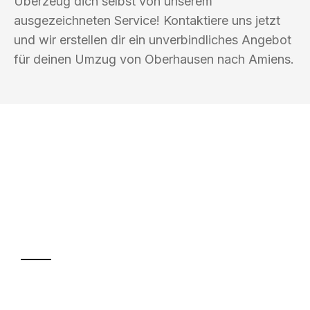
Überzeug dich selbst von unserem
ausgezeichneten Service! Kontaktiere uns jetzt
und wir erstellen dir ein unverbindliches Angebot
für deinen Umzug von Oberhausen nach Amiens.
UMZUGSKÖNIG BAUM OBERHAUSEN
Ihr Umzug oder
Transport
Sparen Sie bis zu 100€ bei Anfrage