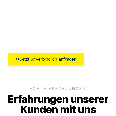
Abwicklung innerhalb von 24 Stunden
Versichert bis zu 7.500€
Ggf. komplette Zollabwicklung inklusive
Umfassender Kundensupport aus
Oberhausen
Jetzt unverbindlich anfragen
ECHTE ERFAHRUNGEN
Erfahrungen unserer
Kunden mit uns