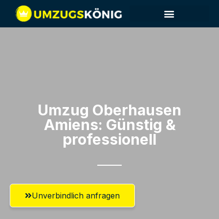
Umzug Oberhausen​
Amiens: Günstig &
professionell​
Unverbindlich anfragen