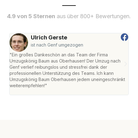
4.9 von 5 Sternen
aus über 800+ Bewertungen.
Ulrich Gerste
ist nach Genf umgezogen
"Ein großes Dankeschön an das Team der Firma
"Di
Umzugskönig Baum aus Oberhausen! Der Umzug nach
war
Genf verlief reibungslos und stressfrei dank der
Das 
professionellen Unterstützung des Teams. Ich kann
habe
Umzugskönig Baum Oberhausen jedem uneingeschränkt
an m
weiterempfehlen!"
groß