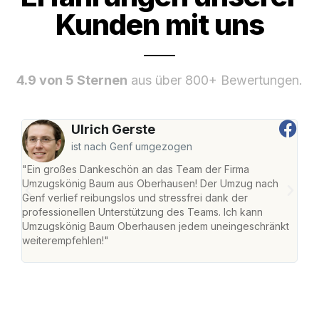
Kunden mit uns
4.9 von 5 Sternen
aus über 800+ Bewertungen.
Ulrich Gerste
ist nach Genf umgezogen
"Ein großes Dankeschön an das Team der Firma
"Di
Umzugskönig Baum aus Oberhausen! Der Umzug nach
war
Genf verlief reibungslos und stressfrei dank der
Das 
professionellen Unterstützung des Teams. Ich kann
habe
Umzugskönig Baum Oberhausen jedem uneingeschränkt
an m
weiterempfehlen!"
groß