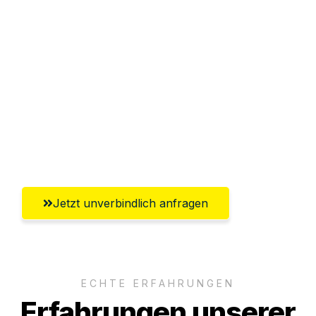
Sparen Sie bis zu 100€ bei Anfrage
Abwicklung innerhalb von 24 Stunden
Versichert bis zu 7.500€
Ggf. komplette Zollabwicklung inklusive
Umfassender Kundensupport aus
Oberhausen
Jetzt unverbindlich anfragen
ECHTE ERFAHRUNGEN
Erfahrungen unserer