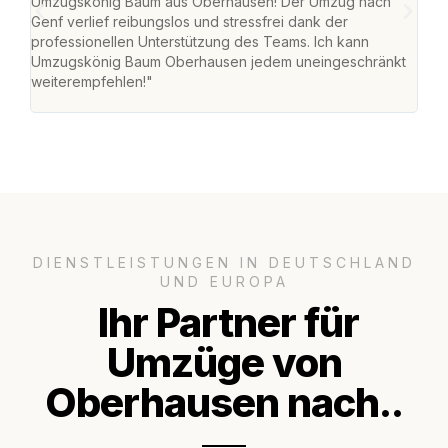
Umzugskönig Baum aus Oberhausen! Der Umzug nach
war
Genf verlief reibungslos und stressfrei dank der
Das 
professionellen Unterstützung des Teams. Ich kann
habe
Umzugskönig Baum Oberhausen jedem uneingeschränkt
an m
weiterempfehlen!"
groß
DIENSTLEISTUNGEN IN DEUTSCHLAND
UND EUROPA
Ihr Partner für
Umzüge von
Oberhausen nach..