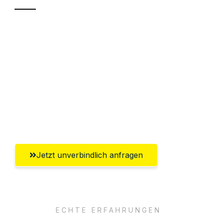
Sparen Sie bis zu 100€ bei Anfrage
Abwicklung innerhalb von 24 Stunden
Versichert bis zu 7.500€
Ggf. komplette Zollabwicklung inklusive
Umfassender Kundensupport aus
Oberhausen
Jetzt unverbindlich anfragen
ECHTE ERFAHRUNGEN