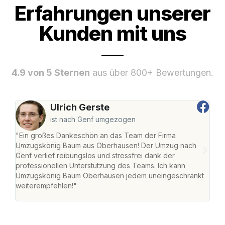
Erfahrungen unserer
Kunden mit uns
4.9 von 5 Sternen
aus über 800+ Bewertungen.
Ulrich Gerste
ist nach Genf umgezogen
"Ein großes Dankeschön an das Team der Firma
"Di
Umzugskönig Baum aus Oberhausen! Der Umzug nach
war
Genf verlief reibungslos und stressfrei dank der
Das 
professionellen Unterstützung des Teams. Ich kann
habe
Umzugskönig Baum Oberhausen jedem uneingeschränkt
an m
weiterempfehlen!"
groß