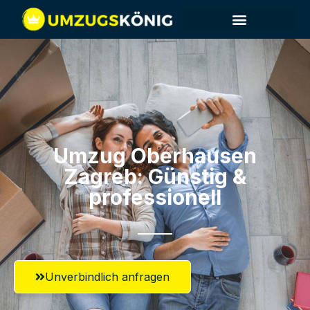
Umzug Oberhausen​
Zagreb: Günstig &
professionell​
Unverbindlich anfragen