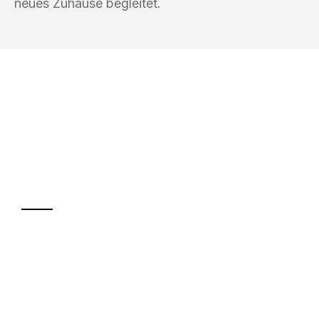
neues Zuhause begleitet.
UMZUGSKÖNIG BAUM OBERHAUSEN
Ihr Umzug oder
Transport
Sparen Sie bis zu 100€ bei Anfrage
Abwicklung innerhalb von 24 Stunden
Versichert bis zu 7.500€