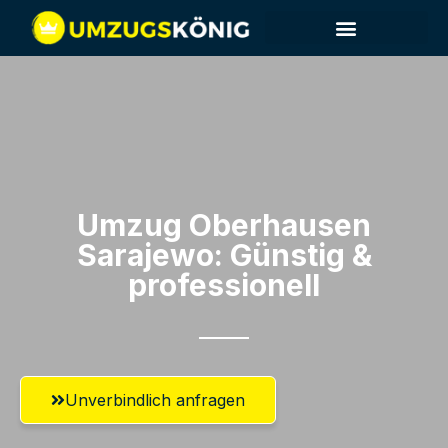
Umzug Oberhausen​
Sarajewo: Günstig &
professionell​
Unverbindlich anfragen