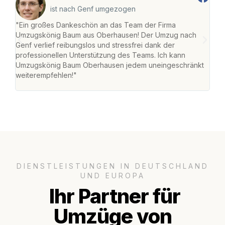
ist nach Genf umgezogen
"Ein großes Dankeschön an das Team der Firma
"Di
Umzugskönig Baum aus Oberhausen! Der Umzug nach
war
Genf verlief reibungslos und stressfrei dank der
Das 
professionellen Unterstützung des Teams. Ich kann
habe
Umzugskönig Baum Oberhausen jedem uneingeschränkt
an m
weiterempfehlen!"
groß
DIENSTLEISTUNGEN IN DEUTSCHLAND
UND EUROPA
Ihr Partner für
Umzüge von