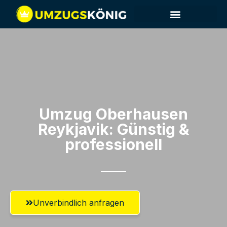
Umzug Oberhausen​
Reykjavik: Günstig &
professionell​
Unverbindlich anfragen