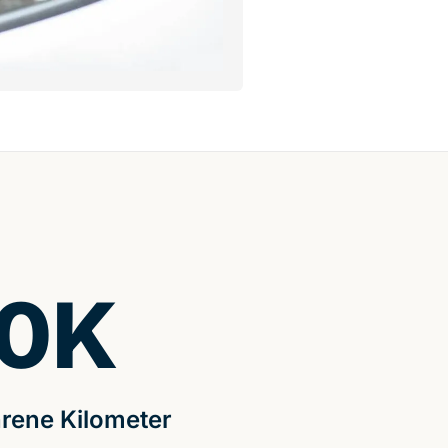
0
K
rene Kilometer