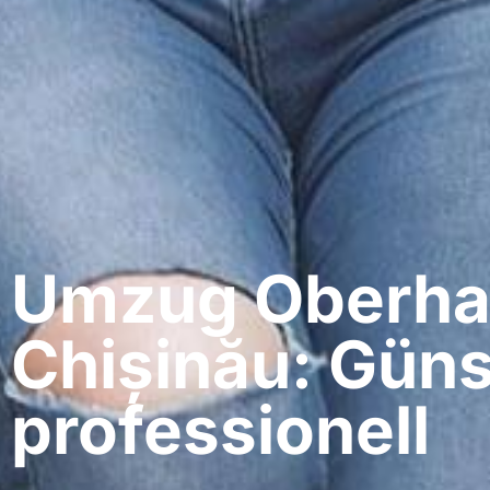
Umzug Oberha
Chișinău: Güns
professionell​