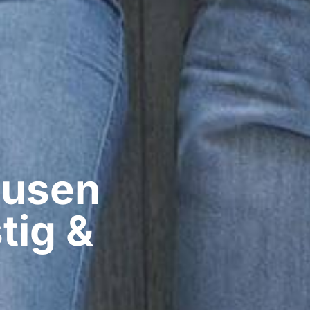
usen​
tig &