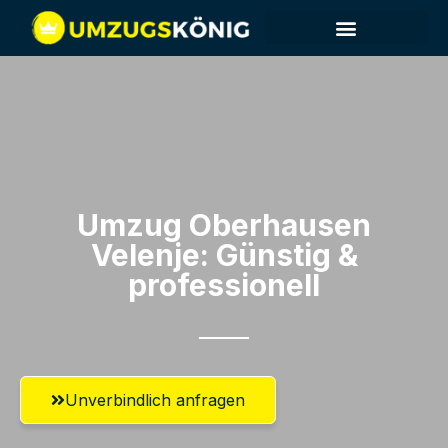
Umzug Oberhausen​
Velenje: Günstig &
professionell​
Unverbindlich anfragen