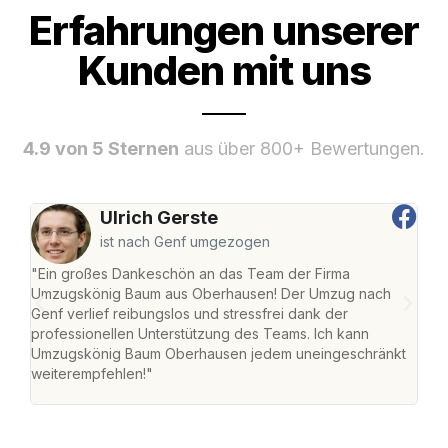
Erfahrungen unserer
Kunden mit uns
4.9 von 5 Sternen
aus über 800+ Bewertungen.
Ulrich Gerste
ist nach Genf umgezogen
"Ein großes Dankeschön an das Team der Firma
"Di
Umzugskönig Baum aus Oberhausen! Der Umzug nach
war
Genf verlief reibungslos und stressfrei dank der
Das 
professionellen Unterstützung des Teams. Ich kann
habe
Umzugskönig Baum Oberhausen jedem uneingeschränkt
an m
weiterempfehlen!"
groß