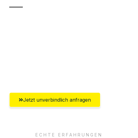
Sparen Sie bis zu 100€ bei Anfrage
Abwicklung innerhalb von 24 Stunden
Versichert bis zu 7.500€
Ggf. komplette Zollabwicklung inklusive
Umfassender Kundensupport aus
Oberhausen
Jetzt unverbindlich anfragen
ECHTE ERFAHRUNGEN