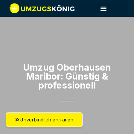
Umzug Oberhausen​
Maribor: Günstig &
professionell​
Unverbindlich anfragen