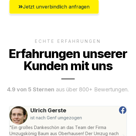
Jetzt unverbindlich anfragen
ECHTE ERFAHRUNGEN
Erfahrungen unserer
Kunden mit uns
4.9 von 5 Sternen
aus über 800+ Bewertungen.
Ulrich Gerste
ist nach Genf umgezogen
"Ein großes Dankeschön an das Team der Firma
"Di
Umzugskönig Baum aus Oberhausen! Der Umzug nach
war