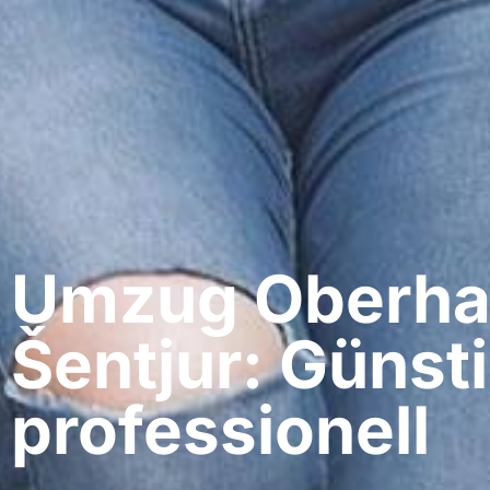
Umzug Oberha
Šentjur: Günst
professionell​