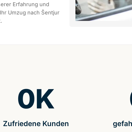
serer Erfahrung und
 Ihr Umzug nach Šentjur
.
0
K
Zufriedene Kunden
gefah