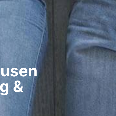
usen​
ig &