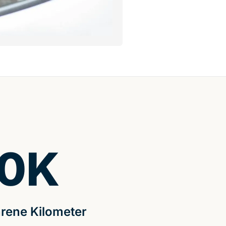
0
K
rene Kilometer