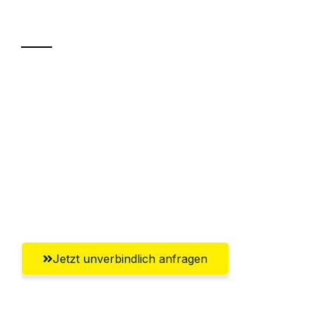
Transport
Sparen Sie bis zu 100€ bei Anfrage
Abwicklung innerhalb von 24 Stunden
Versichert bis zu 7.500€
Ggf. komplette Zollabwicklung inklusive
Umfassender Kundensupport aus
Oberhausen
Jetzt unverbindlich anfragen