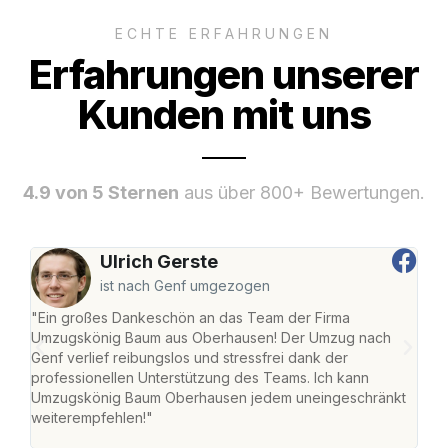
ECHTE ERFAHRUNGEN
Erfahrungen unserer
Kunden mit uns
4.9 von 5 Sternen
aus über 800+ Bewertungen.
Ulrich Gerste
ist nach Genf umgezogen
"Ein großes Dankeschön an das Team der Firma
"Di
Umzugskönig Baum aus Oberhausen! Der Umzug nach
war
Genf verlief reibungslos und stressfrei dank der
Das 
professionellen Unterstützung des Teams. Ich kann
habe
Umzugskönig Baum Oberhausen jedem uneingeschränkt
an m
weiterempfehlen!"
groß