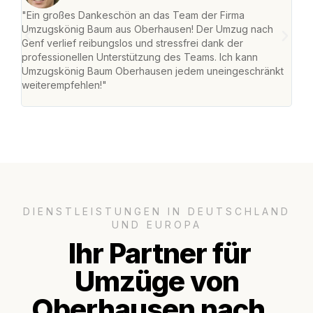
"Ein großes Dankeschön an das Team der Firma
"Di
Umzugskönig Baum aus Oberhausen! Der Umzug nach
war
Genf verlief reibungslos und stressfrei dank der
Das 
professionellen Unterstützung des Teams. Ich kann
habe
Umzugskönig Baum Oberhausen jedem uneingeschränkt
an m
weiterempfehlen!"
groß
DIENSTLEISTUNGEN IN DEUTSCHLAND
UND EUROPA
Ihr Partner für
Umzüge von
Oberhausen nach..