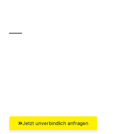
Ihr Umzug oder
Transport
Sparen Sie bis zu 100€ bei Anfrage
Abwicklung innerhalb von 24 Stunden
Versichert bis zu 7.500€
Ggf. komplette Zollabwicklung inklusive
Umfassender Kundensupport aus
Oberhausen
Jetzt unverbindlich anfragen