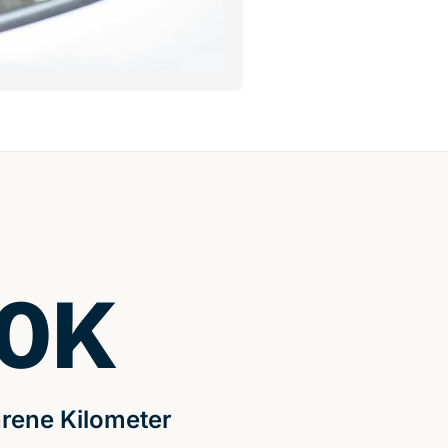
0
K
rene Kilometer