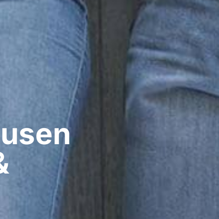
usen​
&