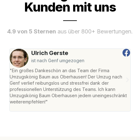
Kunden mit uns
4.9 von 5 Sternen
aus über 800+ Bewertungen.
Ulrich Gerste
ist nach Genf umgezogen
"Ein großes Dankeschön an das Team der Firma
"Di
Umzugskönig Baum aus Oberhausen! Der Umzug nach
war
Genf verlief reibungslos und stressfrei dank der
Das 
professionellen Unterstützung des Teams. Ich kann
habe
Umzugskönig Baum Oberhausen jedem uneingeschränkt
an m
weiterempfehlen!"
groß