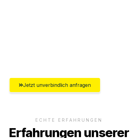
Sparen Sie bis zu 100€ bei Anfrage
Abwicklung innerhalb von 24 Stunden
Versichert bis zu 7.500€
Ggf. komplette Zollabwicklung inklusive
Umfassender Kundensupport aus
Oberhausen
Jetzt unverbindlich anfragen
ECHTE ERFAHRUNGEN
Erfahrungen unserer