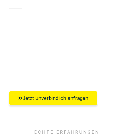
Sparen Sie bis zu 100€ bei Anfrage
Abwicklung innerhalb von 24 Stunden
Versichert bis zu 7.500€
Ggf. komplette Zollabwicklung inklusive
Umfassender Kundensupport aus
Oberhausen
Jetzt unverbindlich anfragen
ECHTE ERFAHRUNGEN