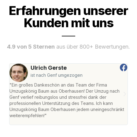
Erfahrungen unserer
Kunden mit uns
4.9 von 5 Sternen
aus über 800+ Bewertungen.
Ulrich Gerste
ist nach Genf umgezogen
"Ein großes Dankeschön an das Team der Firma
"Di
Umzugskönig Baum aus Oberhausen! Der Umzug nach
war
Genf verlief reibungslos und stressfrei dank der
Das 
professionellen Unterstützung des Teams. Ich kann
habe
Umzugskönig Baum Oberhausen jedem uneingeschränkt
an m
weiterempfehlen!"
groß