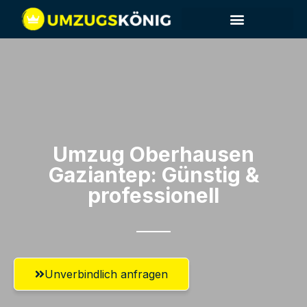
Umzug Oberhausen​
Gaziantep: Günstig &
professionell​
Unverbindlich anfragen