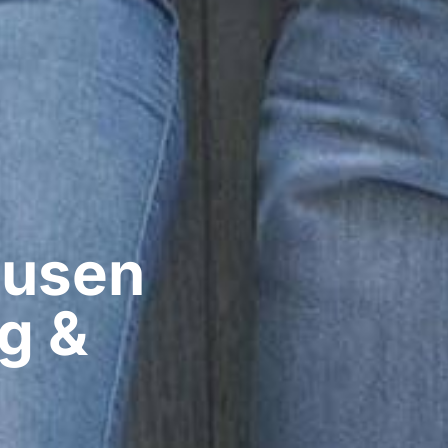
usen​
g &