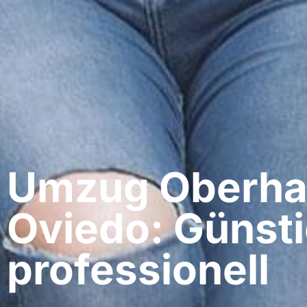
Umzug Oberha
Oviedo: Günsti
professionell​