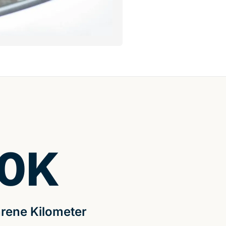
0
K
rene Kilometer