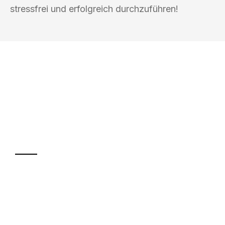
stressfrei und erfolgreich durchzuführen!
UMZUGSKÖNIG BAUM OBERHAUSEN
Ihr Umzug oder
Transport
Sparen Sie bis zu 100€ bei Anfrage
Abwicklung innerhalb von 24 Stunden
Versichert bis zu 7.500€