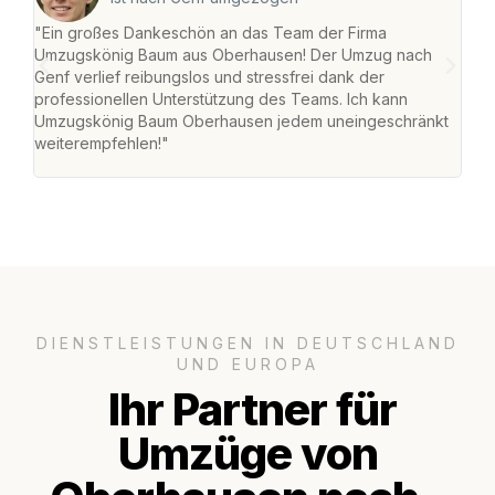
"Ein großes Dankeschön an das Team der Firma
"Di
Umzugskönig Baum aus Oberhausen! Der Umzug nach
war
Genf verlief reibungslos und stressfrei dank der
Das 
professionellen Unterstützung des Teams. Ich kann
habe
Umzugskönig Baum Oberhausen jedem uneingeschränkt
an m
weiterempfehlen!"
groß
DIENSTLEISTUNGEN IN DEUTSCHLAND
UND EUROPA
Ihr Partner für
Umzüge von