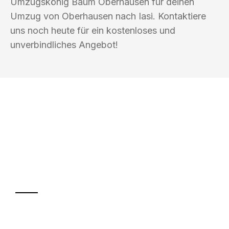
Umzugskönig Baum Oberhausen für deinen
Umzug von Oberhausen nach Iasi. Kontaktiere
uns noch heute für ein kostenloses und
unverbindliches Angebot!
UMZUGSKÖNIG BAUM OBERHAUSEN
Ihr Umzug oder
Transport
Sparen Sie bis zu 100€ bei Anfrage