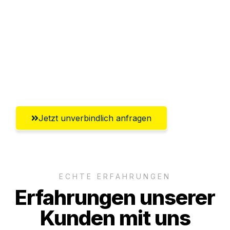
Abwicklung innerhalb von 24 Stunden
Versichert bis zu 7.500€
Ggf. komplette Zollabwicklung inklusive
Umfassender Kundensupport aus
Oberhausen
Jetzt unverbindlich anfragen
ECHTE ERFAHRUNGEN
Erfahrungen unserer
Kunden mit uns