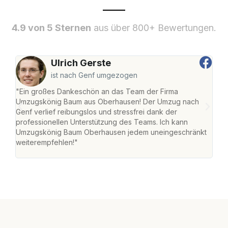
4.9 von 5 Sternen
aus über 800+ Bewertungen.
Ulrich Gerste
ist nach Genf umgezogen
"Ein großes Dankeschön an das Team der Firma
"Di
Umzugskönig Baum aus Oberhausen! Der Umzug nach
war
Genf verlief reibungslos und stressfrei dank der
Das 
professionellen Unterstützung des Teams. Ich kann
habe
Umzugskönig Baum Oberhausen jedem uneingeschränkt
an m
weiterempfehlen!"
groß