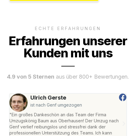
ECHTE ERFAHRUNGEN
Erfahrungen unserer
Kunden mit uns
4.9 von 5 Sternen
aus über 800+ Bewertungen.
Ulrich Gerste
ist nach Genf umgezogen
"Ein großes Dankeschön an das Team der Firma
"Di
Umzugskönig Baum aus Oberhausen! Der Umzug nach
war
Genf verlief reibungslos und stressfrei dank der
Das 
professionellen Unterstützung des Teams. Ich kann
habe