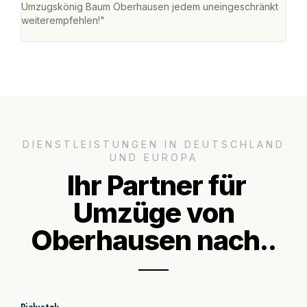
Umzugskönig Baum Oberhausen jedem uneingeschränkt
an m
weiterempfehlen!"
groß
DIENSTLEISTUNGEN IN DEUTSCHLAND
UND EUROPA
Ihr Partner für
Umzüge von
Oberhausen nach..