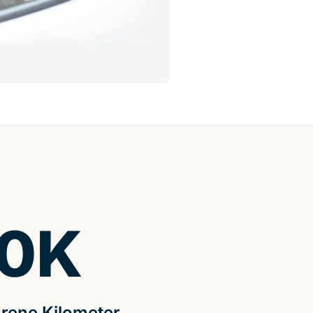
0
K
rene Kilometer