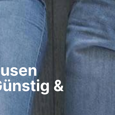
usen​
ünstig &