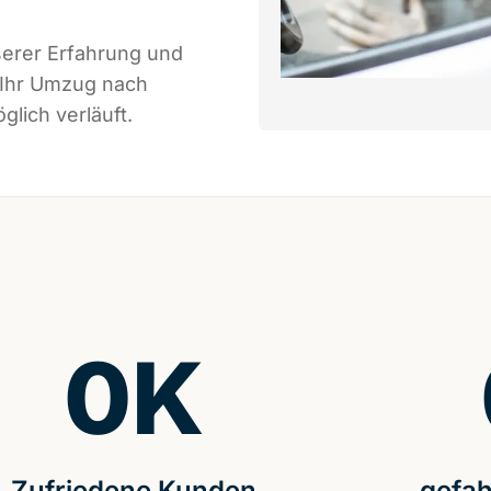
serer Erfahrung und
 Ihr Umzug nach
lich verläuft.
0
K
Zufriedene Kunden
gefah