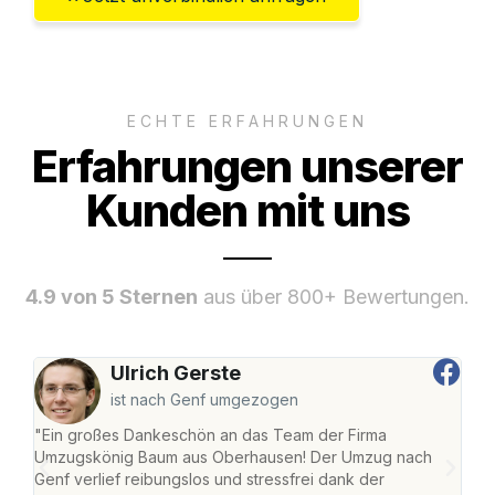
ECHTE ERFAHRUNGEN
Erfahrungen unserer
Kunden mit uns
4.9 von 5 Sternen
aus über 800+ Bewertungen.
Ulrich Gerste
ist nach Genf umgezogen
"Ein großes Dankeschön an das Team der Firma
"Di
Umzugskönig Baum aus Oberhausen! Der Umzug nach
war
Genf verlief reibungslos und stressfrei dank der
Das 