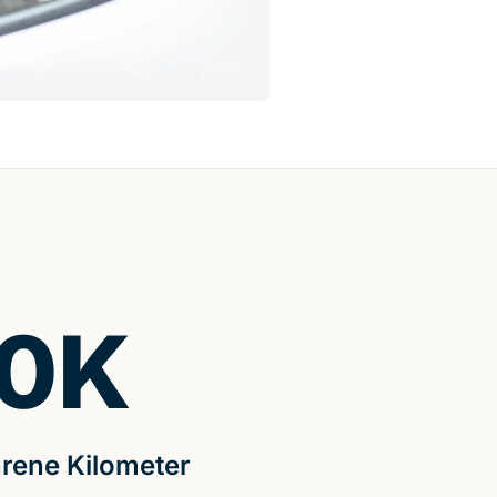
0
K
rene Kilometer