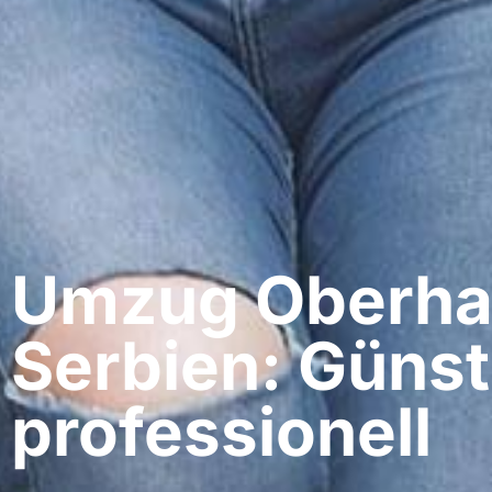
Umzug Oberha
Serbien: Günst
professionell​