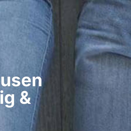
usen​
ig &